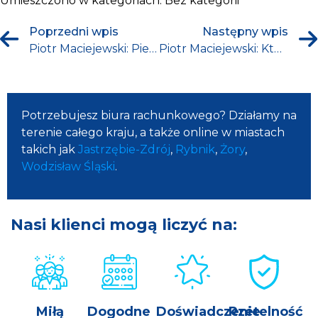
Umieszczono w kategoriach:
Bez kategorii
Poprzedni wpis
Następny wpis
Piotr Maciejewski: Pierwsze będą maliny
Piotr Maciejewski: Kto szybko daje, dwa razy daje?
Potrzebujesz biura rachunkowego? Działamy na
terenie całego kraju, a także online w miastach
takich jak
Jastrzębie-Zdrój
,
Rybnik
,
Żory
,
Wodzisław Śląski
.
Nasi klienci mogą liczyć na:
Miłą
Dogodne
Doświadczenie
Rzetelność