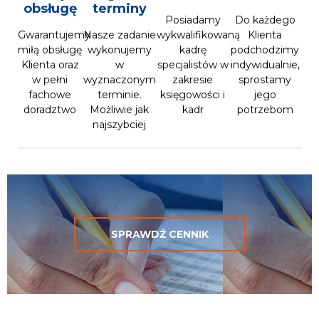
obsługę
terminy
Posiadamy
Do każdego
Gwarantujemy
Nasze zadanie
wykwalifikowaną
Klienta
miłą obsługę
wykonujemy
kadrę
podchodzimy
Klienta oraz
w
specjalistów w
indywidualnie,
w pełni
wyznaczonym
zakresie
sprostamy
fachowe
terminie.
księgowości i
jego
doradztwo
Możliwie jak
kadr
potrzebom
najszybciej
SPRAWDŹ CENNIK