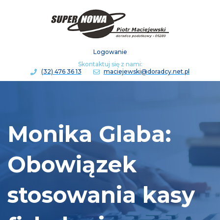
Logowanie
Skontaktuj się z nami:
(32) 476 36 13
maciejewski@doradcy.net.pl
Monika Glaba:
Obowiązek
stosowania kasy