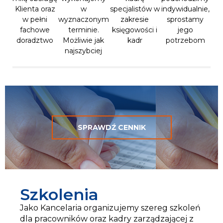
Klienta oraz
w
specjalistów w
indywidualnie,
w pełni
wyznaczonym
zakresie
sprostamy
fachowe
terminie.
księgowości i
jego
doradztwo
Możliwie jak
kadr
potrzebom
najszybciej
SPRAWDŹ CENNIK
Szkolenia
Jako Kancelaria organizujemy szereg szkoleń
dla pracowników oraz kadry zarządzającej z