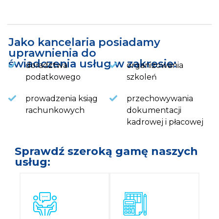
Jako kancelaria posiadamy
uprawnienia do
świadczenia usług w zakresie:
doradztwa
organizowania
podatkowego
szkoleń
prowadzenia ksiąg
przechowywania
rachunkowych
dokumentacji
kadrowej i płacowej
Sprawdź szeroką gamę naszych
usług: