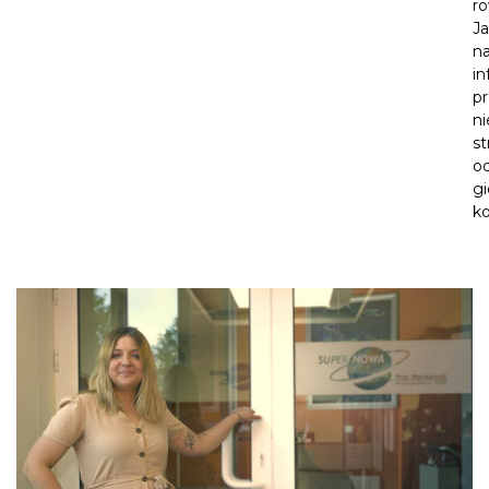
r
J
n
i
pr
ni
st
o
gi
k