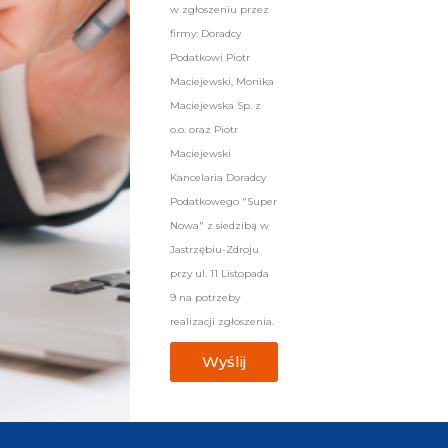
w zgłoszeniu przez
firmy: Doradcy
Podatkowi Piotr
Maciejewski, Monika
Maciejewska Sp. z
o.o. oraz Piotr
Maciejewski
Kancelaria Doradcy
Podatkowego "Super
Nowa" z siedzibą w
Jastrzębiu-Zdroju
przy ul. 11 Listopada
9 na potrzeby
realizacji zgłoszenia.
Wyślij