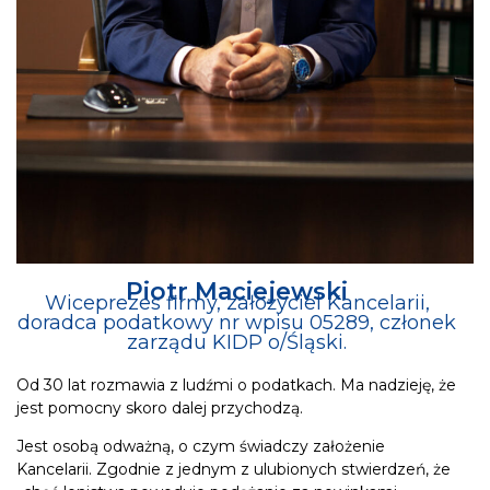
Piotr Maciejewski
Wiceprezes firmy, założyciel Kancelarii,
doradca podatkowy nr wpisu 05289, członek
zarządu KIDP o/Śląski.
Od 30 lat rozmawia z ludźmi o podatkach. Ma nadzieję, że
jest pomocny skoro dalej przychodzą.
Jest osobą odważną, o czym świadczy założenie
Kancelarii. Zgodnie z jednym z ulubionych stwierdzeń, że