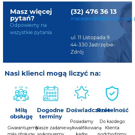
Masz więcej
(32) 476 36 13
pytań?
maciejewski@doradcy.net.
Odpowiemy na
wszystkie pytania
ul. 11 Listopada 9
44-330 Jastrzębie-
Zdrój
Nasi klienci mogą liczyć na:
Miłą
Dogodne
Doświadczenie
Rzetelność
obsługę
terminy
Posiadamy
Do każdego
Gwarantujemy
Nasze zadanie
wykwalifikowaną
Klienta
miłą obsługę
wykonujemy
kadrę
podchodzimy