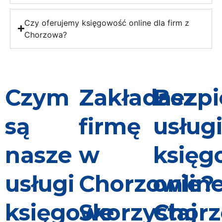
Czy oferujemy księgowość online dla firm z
Chorzowa?
Czym
Zakładasz
Bezpi
są
firmę
usług
nasze
w
księg
usługi
Chorzowie?
onlin
księgowe
Skorzystaj
Chor