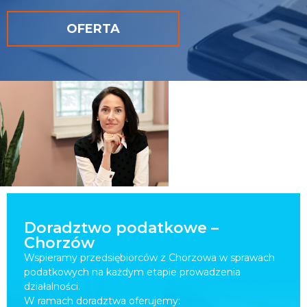
OFERTA
Doradztwo podatkowe –
Chorzów
Wspieramy przedsiębiorców z Chorzowa w sprawach
podatkowych na każdym etapie prowadzenia
działalności.
W ramach doradztwa oferujemy: