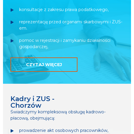
konsultacje z zakresu prawa podatkowego,
reprezentację przed organami skarbowymi i ZUS-
em.
pomoc w rejestracji i zamykaniu działalności
gospodarczej,
CZYTAJ WIĘCEJ
Kadry i ZUS -
Chorzów
Świadczymy kompleksową obsługę kadrowo-
płacową, obejmującą:
prowadzenie akt osobowych pracowników,