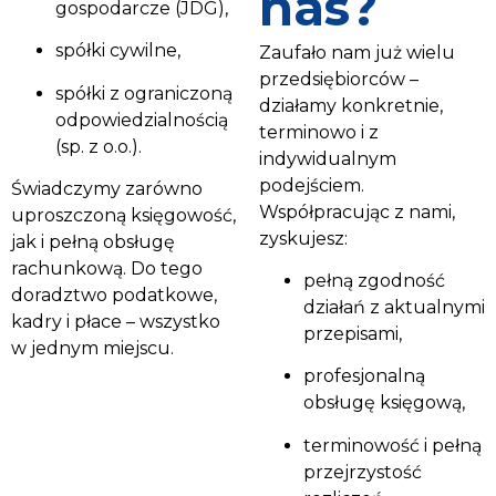
nas?
gospodarcze (JDG),
spółki cywilne,
Zaufało nam już wielu
przedsiębiorców –
spółki z ograniczoną
działamy konkretnie,
odpowiedzialnością
terminowo i z
(sp. z o.o.).
indywidualnym
podejściem.
Świadczymy zarówno
Współpracując z nami,
uproszczoną księgowość,
zyskujesz:
jak i pełną obsługę
rachunkową. Do tego
pełną zgodność
doradztwo podatkowe,
działań z aktualnymi
kadry i płace – wszystko
przepisami,
w jednym miejscu.
profesjonalną
obsługę księgową,
terminowość i pełną
przejrzystość