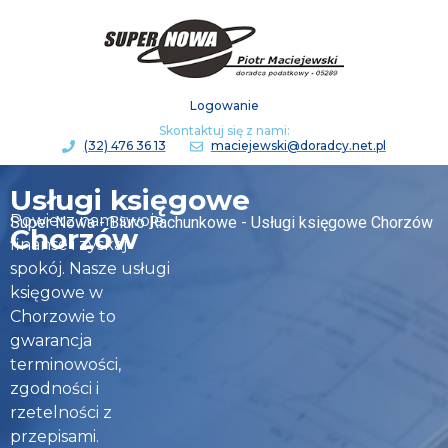
Logowanie
Skontaktuj się z nami:
(32) 476 36 13
maciejewski@doradcy.net.pl
Usługi księgowe
Powierz nam swoje
Super Nowa - Biuro Rachunkowe - Usługi księgowe Chorzów
Chorzów
finanse i zyskaj
spokój. Nasze usługi
księgowe w
Chorzowie to
gwarancja
terminowości,
zgodności i
rzetelności z
przepisami.