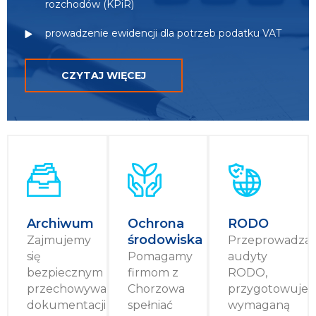
rozchodów (KPiR)
prowadzenie ewidencji dla potrzeb podatku VAT
CZYTAJ WIĘCEJ
Archiwum
Ochrona
RODO
środowiska
Zajmujemy
Przeprowadza
się
Pomagamy
audyty
bezpiecznym
firmom z
RODO,
przechowywaniem
Chorzowa
przygotowuje
dokumentacji
spełniać
wymaganą