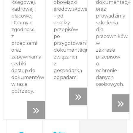
księgowej,
obowiązki
dokumentację
kadrowej i
środowiskowe
oraz
płacowej.
– od
prowadzimy
Dbamy o
analizy
szkolenia
zgodność
przepisów
dla
z
po
pracowników
przepisami
przygotowanie
w
oraz
dokumentacji
zakresie
zapewniamy
związanej
przepisów
szybki
z
o
dostęp do
gospodarką
ochronie
dokumentów
odpadami.
danych
w razie
osobowych.
potrzeby.