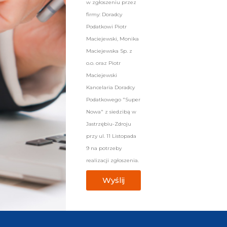
w zgłoszeniu przez
firmy: Doradcy
Podatkowi Piotr
Maciejewski, Monika
Maciejewska Sp. z
o.o. oraz Piotr
Maciejewski
Kancelaria Doradcy
Podatkowego "Super
Nowa" z siedzibą w
Jastrzębiu-Zdroju
przy ul. 11 Listopada
9 na potrzeby
realizacji zgłoszenia.
Wyślij