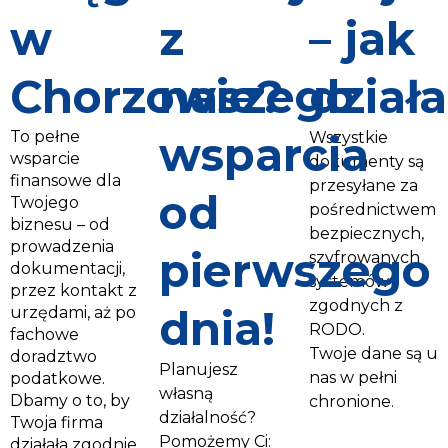
w
z
– jak
Chorzowie?
naszego
dział
To pełne
wsparcia
Wszystkie
wsparcie
dokumenty są
finansowe dla
przesyłane za
od
Twojego
pośrednictwem
biznesu – od
bezpiecznych,
prowadzenia
pierwszego
szyfrowanych
dokumentacji,
systemów
przez kontakt z
zgodnych z
dnia!
urzędami, aż po
RODO.
fachowe
Twoje dane są u
doradztwo
Planujesz
nas w pełni
podatkowe.
własną
Dbamy o to, by
chronione.
działalność?
Twoja firma
Pomożemy Ci:
działała zgodnie