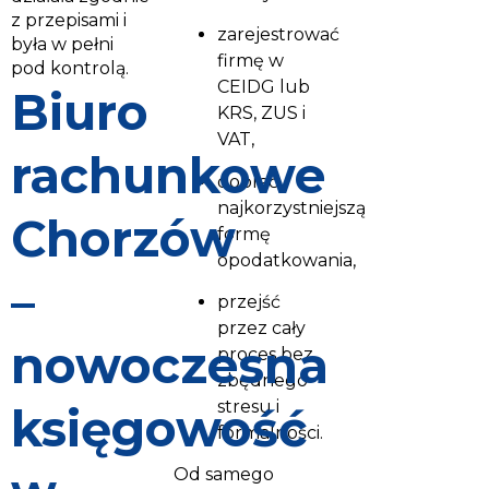
z przepisami i
zarejestrować
była w pełni
firmę w
pod kontrolą.
CEIDG lub
Biuro
KRS, ZUS i
VAT,
rachunkowe
dobrać
najkorzystniejszą
Chorzów
formę
opodatkowania,
–
przejść
przez cały
nowoczesna
proces bez
zbędnego
stresu i
księgowość
formalności.
Od samego