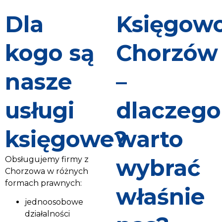
Dla
Księgow
kogo są
Chorzów
nasze
–
usługi
dlaczego
księgowe?
warto
Obsługujemy firmy z
wybrać
Chorzowa w różnych
formach prawnych:
właśnie
jednoosobowe
działalności