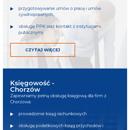
przygotowywanie umów o pracę i umów
cywilnoprawnych,
obsługę PPK oraz kontakt z instytucjami
publicznymi.
CZYTAJ WIĘCEJ
Księgowość -
Chorzów
Zapewniamy pełną obsługę księgową dla firm z
Chorzowa:
prowadzenie ksiąg rachunkowych
obsługę podatkowych ksiąg przychodów i