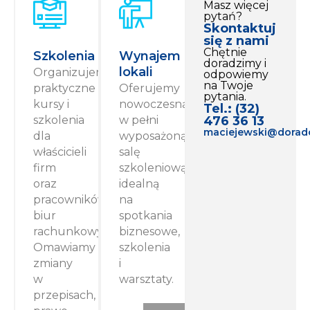
Masz więcej
pytań?
Skontaktuj
się z nami
Chętnie
Szkolenia
Wynajem
doradzimy i
lokali
Organizujemy
odpowiemy
na Twoje
praktyczne
Oferujemy
pytania.
kursy i
nowoczesną,
Tel.: (32)
szkolenia
w pełni
476 36 13
maciejewski@doradc
dla
wyposażoną
właścicieli
salę
firm
szkoleniową
oraz
idealną
pracowników
na
biur
spotkania
rachunkowych.
biznesowe,
Omawiamy
szkolenia
zmiany
i
w
warsztaty.
przepisach,