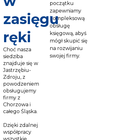
w
początku
zapewniamy
zasięgu
kompleksową
obsługę
ręki
księgową, abyś
mógł skupić się
na rozwijaniu
Choć nasza
swojej firmy.
siedziba
znajduje się w
Jastrzębiu-
Zdroju, z
powodzeniem
obsługujemy
firmy z
Chorzowa i
całego Śląska.
Dzięki zdalnej
współpracy
wszystkie