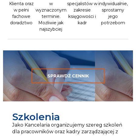
Klienta oraz
w
specjalistów w
indywidualnie,
w pełni
wyznaczonym
zakresie
sprostamy
fachowe
terminie.
księgowości i
jego
doradztwo
Możliwie jak
kadr
potrzebom
najszybciej
SPRAWDŹ CENNIK
Szkolenia
Jako Kancelaria organizujemy szereg szkoleń
dla pracowników oraz kadry zarządzającej z