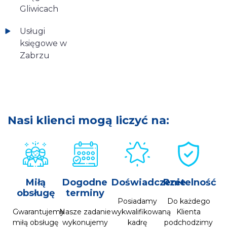
Gliwicach
Usługi
księgowe w
Zabrzu
Nasi klienci mogą liczyć na:
Miłą
Dogodne
Doświadczenie
Rzetelność
obsługę
terminy
Posiadamy
Do każdego
Gwarantujemy
Nasze zadanie
wykwalifikowaną
Klienta
miłą obsługę
wykonujemy
kadrę
podchodzimy