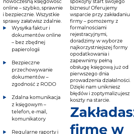
nowoczesną księgowość
spokojny start swojego
online – szybko, sprawnie
biznesu! Oferujemy
i bezpiecznie. Wszystkie
wsparcie przy zakładaniu
sprawy załatwisz zdalnie.
firmy – pomożemy z
formalnościami
Wysyłka faktur i
rejestracyjnymi,
dokumentów online
doradzimy w wyborze
– bez zbędnej
najkorzystniejszej formy
papierologii
opodatkowania i
zapewnimy pełną
Bezpieczne
obsługę księgową już od
przechowywanie
pierwszego dnia
dokumentów –
prowadzenia działalności.
zgodność z RODO
Dzięki nam unikniesz
błędów i zoptymalizujesz
Zdalna komunikacja
koszty na starcie.
z księgowym –
Zakładas
telefon, e-mail,
komunikatory
firmę w
Regularne raporty i