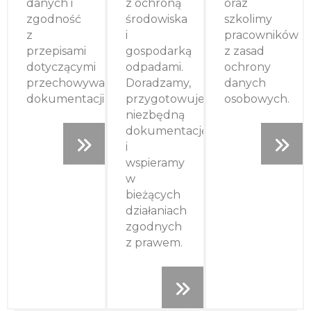
danych i
z ochroną
oraz
zgodność
środowiska
szkolimy
z
i
pracowników
przepisami
gospodarką
z zasad
dotyczącymi
odpadami.
ochrony
przechowywania
Doradzamy,
danych
dokumentacji.
przygotowujemy
osobowych.
niezbędną
dokumentację
i
wspieramy
w
bieżących
działaniach
zgodnych
z prawem.