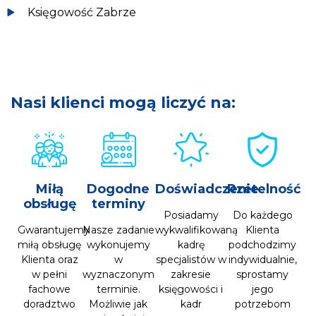
Księgowość Zabrze
Nasi klienci mogą liczyć na:
Miłą
Dogodne
Doświadczenie
Rzetelność
obsługę
terminy
Posiadamy
Do każdego
Gwarantujemy
Nasze zadanie
wykwalifikowaną
Klienta
miłą obsługę
wykonujemy
kadrę
podchodzimy
Klienta oraz
w
specjalistów w
indywidualnie,
w pełni
wyznaczonym
zakresie
sprostamy
fachowe
terminie.
księgowości i
jego
doradztwo
Możliwie jak
kadr
potrzebom