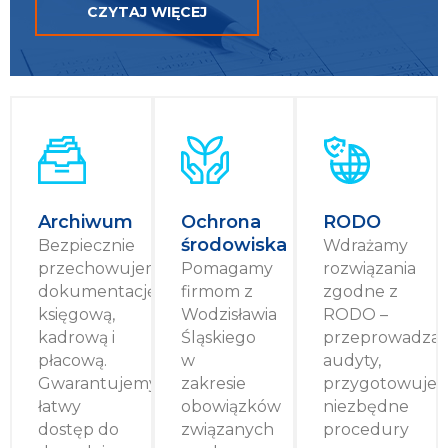
CZYTAJ WIĘCEJ
Archiwum
Ochrona
RODO
środowiska
Bezpiecznie
Wdrażamy
przechowujemy
Pomagamy
rozwiązania
dokumentację
firmom z
zgodne z
księgową,
Wodzisławia
RODO –
kadrową i
Śląskiego
przeprowadza
płacową.
w
audyty,
Gwarantujemy
zakresie
przygotowuje
łatwy
obowiązków
niezbędne
dostęp do
związanych
procedury