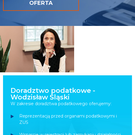
OFERTA
Doradztwo podatkowe -
Wodzisław Śląski
W zakresie doradztwa podatkowego oferujemy:
Reprezentacją przed organami podatkowymi i
ZUS
Wsparcie w rejestracji lub zamykaniu działalności