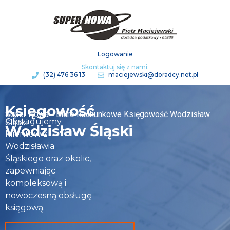
Logowanie
Skontaktuj się z nami:
(32) 476 36 13
maciejewski@doradcy.net.pl
Księgowość
Super Nowa - Biuro Rachunkowe Księgowość Wodzisław
Obsługujemy
Śląski
Wodzisław Śląski
klientów z
Wodzisławia
Śląskiego oraz okolic,
zapewniając
kompleksową i
nowoczesną obsługę
księgową.