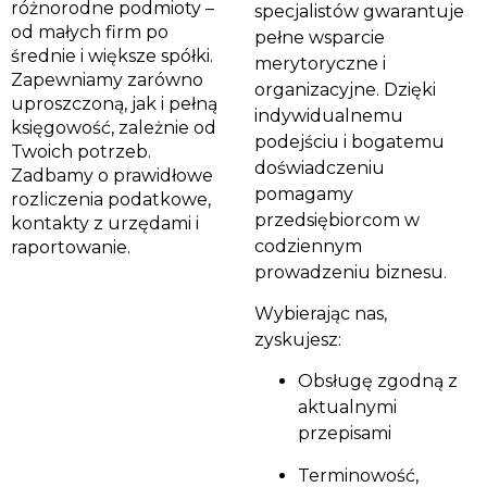
różnorodne podmioty –
specjalistów gwarantuje
od małych firm po
pełne wsparcie
średnie i większe spółki.
merytoryczne i
Zapewniamy zarówno
organizacyjne. Dzięki
uproszczoną, jak i pełną
indywidualnemu
księgowość, zależnie od
podejściu i bogatemu
Twoich potrzeb.
doświadczeniu
Zadbamy o prawidłowe
pomagamy
rozliczenia podatkowe,
przedsiębiorcom w
kontakty z urzędami i
codziennym
raportowanie.
prowadzeniu biznesu.
Wybierając nas,
zyskujesz:
Obsługę zgodną z
aktualnymi
przepisami
Terminowość,