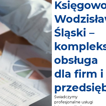
Księgow
Wodzisł
Śląski –
komplek
obsługa
dla firm i
przedsię
Świadczymy
profesjonalne usługi