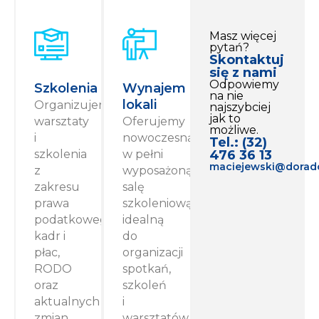
Masz więcej
pytań?
Skontaktuj
się z nami
Odpowiemy
Szkolenia
Wynajem
na nie
lokali
Organizujemy
najszybciej
jak to
warsztaty
Oferujemy
możliwe.
i
nowoczesną,
Tel.: (32)
szkolenia
w pełni
476 36 13
maciejewski@doradc
z
wyposażoną
zakresu
salę
prawa
szkoleniową
podatkowego,
idealną
kadr i
do
płac,
organizacji
RODO
spotkań,
oraz
szkoleń
aktualnych
i
zmian
warsztatów.