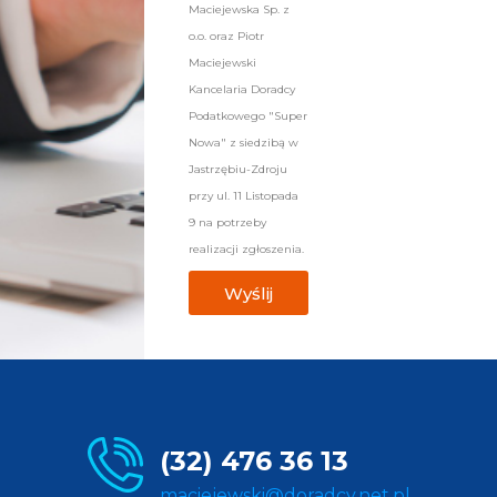
Maciejewska Sp. z
o.o. oraz Piotr
Maciejewski
Kancelaria Doradcy
Podatkowego "Super
Nowa" z siedzibą w
Jastrzębiu-Zdroju
przy ul. 11 Listopada
9 na potrzeby
realizacji zgłoszenia.
Wyślij
(32) 476 36 13
maciejewski@doradcy.net.pl