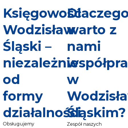
Księgowość
Dlaczeg
Wodzisław
warto z
Śląski –
nami
niezależnie
współpr
od
w
formy
Wodzisł
działalności
Śląskim?
Obsługujemy
Zespół naszych