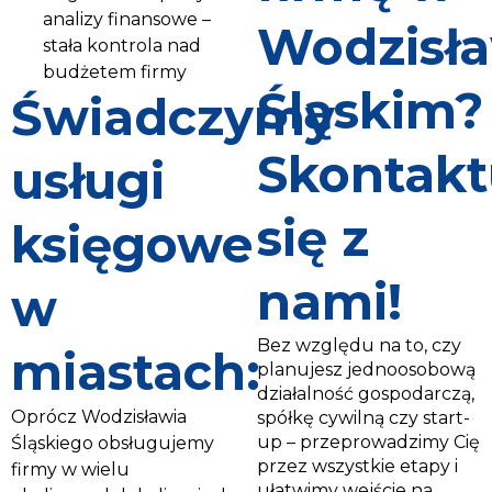
analizy finansowe –
Wodzisł
stała kontrola nad
budżetem firmy
Śląskim?
Świadczymy
Skontakt
usługi
się z
księgowe
nami!
w
Bez względu na to, czy
miastach:
planujesz jednoosobową
działalność gospodarczą,
Oprócz Wodzisławia
spółkę cywilną czy start-
up – przeprowadzimy Cię
Śląskiego obsługujemy
przez wszystkie etapy i
firmy w wielu
ułatwimy wejście na