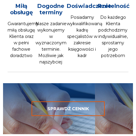
Miłą
Dogodne
Doświadczenie
Rzetelność
obsługę
terminy
Posiadamy
Do każdego
Gwarantujemy
Nasze zadanie
wykwalifikowaną
Klienta
miłą obsługę
wykonujemy
kadrę
podchodzimy
Klienta oraz
w
specjalistów w
indywidualnie,
w pełni
wyznaczonym
zakresie
sprostamy
fachowe
terminie.
księgowości i
jego
doradztwo
Możliwie jak
kadr
potrzebom
najszybciej
SPRAWDŹ CENNIK