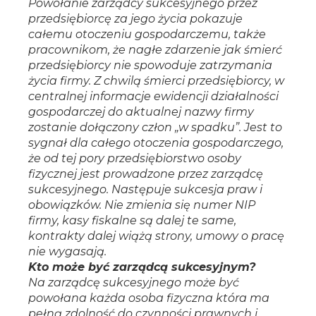
Powołanie zarządcy sukcesyjnego przez
przedsiębiorcę za jego życia pokazuje
całemu otoczeniu gospodarczemu, także
pracownikom, że nagłe zdarzenie jak śmierć
przedsiębiorcy nie spowoduje zatrzymania
życia firmy. Z chwilą śmierci przedsiębiorcy, w
centralnej informacje ewidencji działalności
gospodarczej do aktualnej nazwy firmy
zostanie dołączony człon „w spadku”. Jest to
sygnał dla całego otoczenia gospodarczego,
że od tej pory przedsiębiorstwo osoby
fizycznej jest prowadzone przez zarządcę
sukcesyjnego. Następuje sukcesja praw i
obowiązków. Nie zmienia się numer NIP
firmy, kasy fiskalne są dalej te same,
kontrakty dalej wiążą strony, umowy o pracę
nie wygasają.
Kto może być zarządcą sukcesyjnym?
Na zarządcę sukcesyjnego może być
powołana każda osoba fizyczna która ma
pełną zdolność do czynności prawnych i