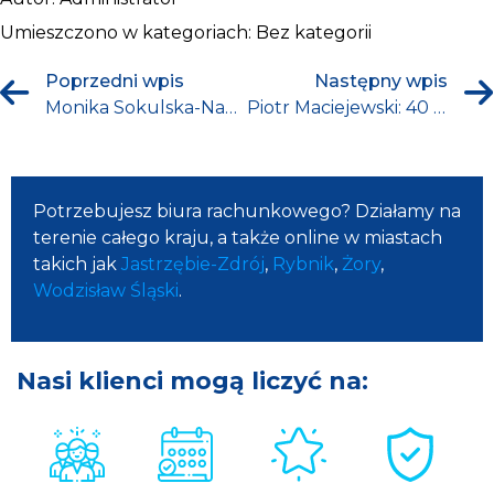
Umieszczono w kategoriach:
Bez kategorii
Poprzedni wpis
Następny wpis
Monika Sokulska-Nazarewicz: PIP-owcy boją się APAP-u?
Piotr Maciejewski: 40 euro i odsetki
Potrzebujesz biura rachunkowego? Działamy na
terenie całego kraju, a także online w miastach
takich jak
Jastrzębie-Zdrój
,
Rybnik
,
Żory
,
Wodzisław Śląski
.
Nasi klienci mogą liczyć na: