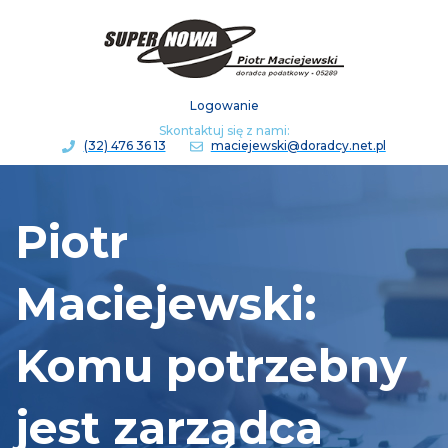
Logowanie
Skontaktuj się z nami:
(32) 476 36 13
maciejewski@doradcy.net.pl
Piotr
Maciejewski:
Komu potrzebny
jest zarządca