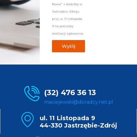
Nowa" z siedzibą w
Jastrzębiu-Zdroju
przy ul. 11 Listopada
9 na potrzeby
realizacji zgłoszenia.
Wyślij
(32) 476 36 13
maciejewski@doradcy.net.pl
ul. 11 Listopada 9
44-330 Jastrzębie-Zdrój