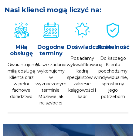
Nasi klienci mogą liczyć na:
Miłą
Dogodne
Doświadczenie
Rzetelność
obsługę
terminy
Posiadamy
Do każdego
Gwarantujemy
Nasze zadanie
wykwalifikowaną
Klienta
miłą obsługę
wykonujemy
kadrę
podchodzimy
Klienta oraz
w
specjalistów w
indywidualnie,
w pełni
wyznaczonym
zakresie
sprostamy
fachowe
terminie.
księgowości i
jego
doradztwo
Możliwie jak
kadr
potrzebom
najszybciej