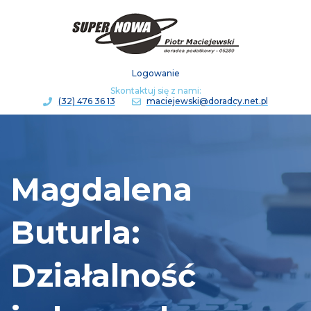
Logowanie
Skontaktuj się z nami:
(32) 476 36 13
maciejewski@doradcy.net.pl
Magdalena
Buturla:
Działalność