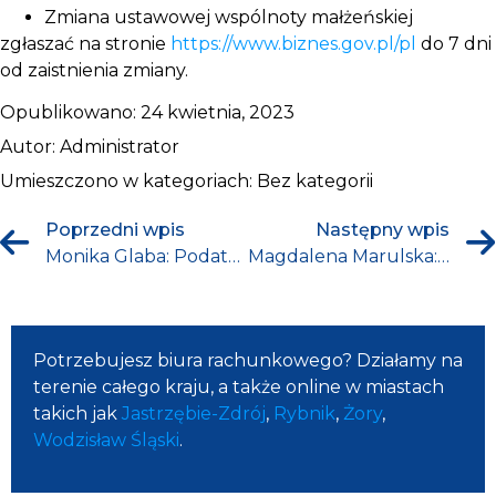
Zmiana ustawowej wspólnoty małżeńskiej
zgłaszać na stronie
https://www.biznes.gov.pl/pl
do 7 dni
od zaistnienia zmiany.
Opublikowano:
24 kwietnia, 2023
Autor:
Administrator
Umieszczono w kategoriach:
Bez kategorii
Poprzedni wpis
Następny wpis
Monika Glaba: Podatek od czynności cywilno-prawnych
Magdalena Marulska: Formy opodatkowania działalności jednoosobowej
Potrzebujesz biura rachunkowego? Działamy na
terenie całego kraju, a także online w miastach
takich jak
Jastrzębie-Zdrój
,
Rybnik
,
Żory
,
Wodzisław Śląski
.